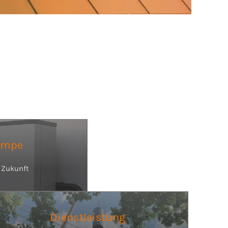
umpe
 Zukunft
Dienstleistung