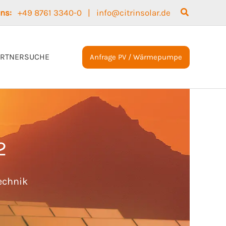
Suchen
 uns:
+49 8761 3340-0
|
info@citrinsolar.de
ARTNERSUCHE
Anfrage PV / Wärmepumpe
2
echnik