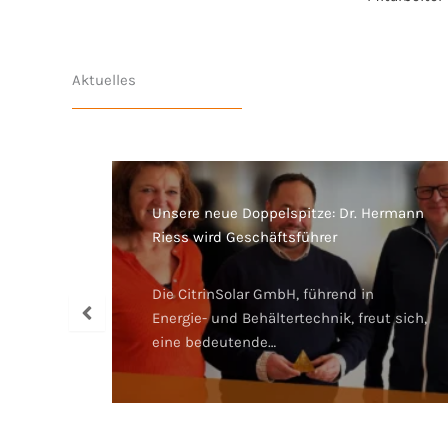
Aktuelles
nn
Unsere neue Doppelspitze: Dr. Hermann
Riess wird Geschäftsführer
re
ns
Die CitrinSolar GmbH, führend in
Energie- und Behältertechnik, freut sich,
eine bedeutende…