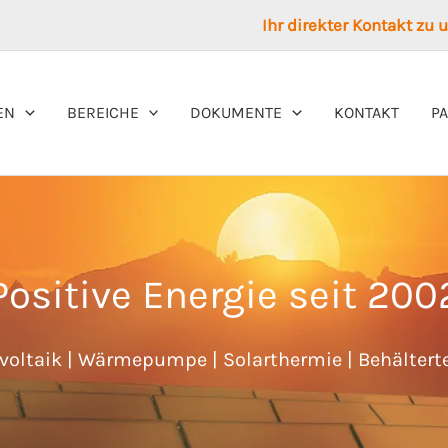
Ihr direkter Kontakt zu
EN
BEREICHE
DOKUMENTE
KONTAKT
P
Positive Energie seit 200
voltaik | Wärmepumpe | Solarthermie | Behältert