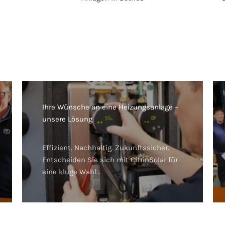
Ihre Wünsche an eine Heizungsanlage –
unsere Lösung
Effizient. Nachhaltig. Zukunftssicher.
Entscheiden Sie sich mit CitrinSolar für
eine kluge Wahl…